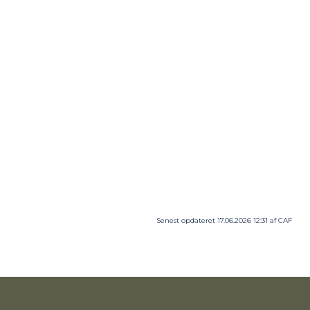
Lav dit eget keramik
(Der skal skrives en tekst)
Start
10.02.2027
Slut
10.03.2027
Uv. gange
3
U.V.-sted
Crea Café Thisted
Senest opdateret 17.06.2026 12:31 af CAF